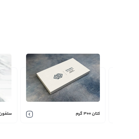
کاربردهای کارت ویزیت گلا
چاپ کارت ویزیت دیجیتال
از نوع گلاسه کاربردهای ز
شبکه های اجتماعی و ... به مخاطب و مشتریان خاص 
مستقیم محصولات و خدمات از دیگر کاربردهای کارت و
هزینه کارت ویزیت گلاسه چقدر است؟
کارت ویزیت گلاسه برا اساس چند المان قیمت گزاری م
1.نوع جنس کاغذ کتان
2.گرماژ کاغذ
3.اندازه کارت
4.نوع چاپ
5.زمان تحویل
6.فرم عمومی و یا اختصاصی
7.تیراژ کار
کتان 300 گرم
سلفون 
نکات طراحی کارت ویزیت گل
در گام اول برای طراحی کارت ویزیت شخصی و یا طراحی