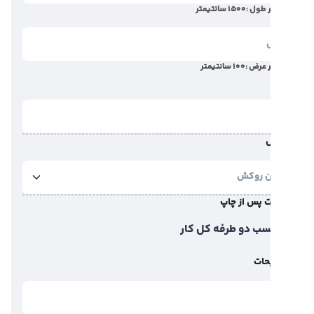
 طول :
1500
سانتیمتر
 عرض :
100
سانتیمتر
 پس از چاپ
ب دو طرفه کل کار
حات