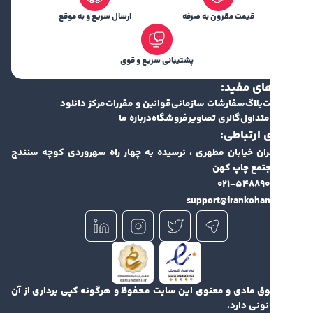
قیمت مقرون به صرفه
ارسال سریع و به موقع
پشتیبانی سریع و قوی
ای مفید:
ت
بلاگ
سفارشات سازمانی
قوانین و مقررات
مرکز دانلود
متداول
گالری تصاویر
فروشگاه
درباره ما
 ارتباطی:
ران خیابان مطهری ، نرسیده به چهار راه سهروردی کوچه سنندج
۰۲۱-۵۴۸۸۹۰
support@irankohan
وق مادی و معنوی این سایت محفوظ و هرگونه کپی برداری از آن
نونی دارد.