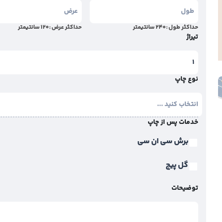
حداکثر طول :
240
سانتیمتر
حداکثر عرض :
120
سانتیمتر
تیراژ
نوع چاپ
خدمات پس از چاپ
برش سی ان سی
گل پیچ
توضیحات