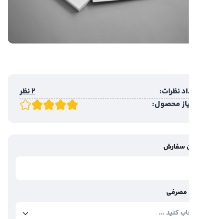
د نظرات:
2 نظر
یاز محصول:
 سفارش
مصرفی