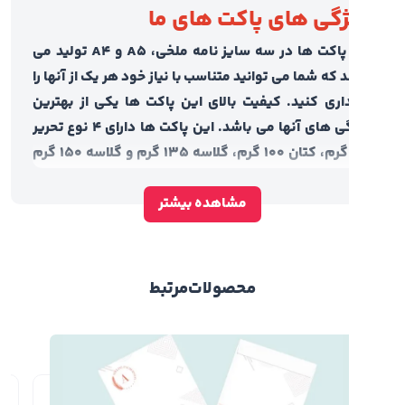
گی های پاکت های ما
این پاکت ها در سه سایز نامه ملخی، A5 و A4 تولید می
 که شما می توانید متناسب با نیاز خود هر یک از آنها را
اری کنید. کیفیت بالای این پاکت ها یکی از بهترین
ویژگی های آنها می باشد. این پاکت ها دارای 4 نوع تحریر
100 گرم، کتان 100 گرم، گلاسه 135 گرم و گلاسه 150 گرم
د می شوند که تمامی آنها کیفیت و طول عمر بالایی
مشاهده بیشتر
د. این پاکت ها دارای طراحی های فوق العاده زیبا و
عی هستند و به همین علت گزینه های مختلفی برای
 در مقابل شما قرار می گیرد. شما می توانید انتخاب
 که پاکت های شما به صورت یک رو و یا دو رو چاپ
محصولات
مرتبط
. پاکت های ایران کهن دارای قیمت مناسبی هستند و
ظر قیمت نیز خرید آنها مقرون به صرفه می باشد.
رش چاپ پاکت نامه ملخی از وب
ت ما