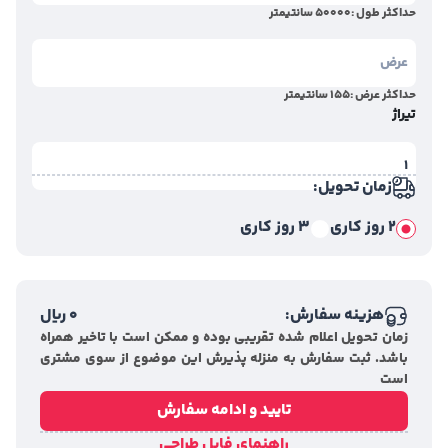
حداکثر طول :
50000
سانتیمتر
حداکثر عرض :
155
سانتیمتر
تیراژ
زمان تحویل:
2 روز کاری
3 روز کاری
هزینه سفارش:
0
ریال
زمان تحویل اعلام شده تقریبی بوده و ممکن است با تاخیر همراه
باشد. ثبت سفارش به منزله پذیرش این موضوع از سوی مشتری
است
تایید و ادامه سفارش
راهنمای فایل طراحی