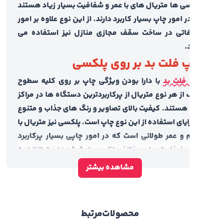
ی ها متریال های با عمر و شفافیت بسیار زیاد هستند
 امور چاپ بسیار کاربرد دارند. از این نوع علاوه بر امور
غاتی در ساخت سقف مجازی منازل نیز استفاده می
.
 فلت بد بر روی پلکسی
فلت بد
با دارا بودن ویژگی چاپ بر روی کلیه سطوح
از هر نوع متریال از پرکاربردترین دستگاه ها در مراکز
هستند. کیفیت بالای تصاویر و رنگ های جذاب و متنوع
زایای استفاده از این نوع چاپ است. پلکسی نیز متریال با
 و عمر طولانی است که در امور چاپی بسیار پرکاربرد
 ضخامت های مختلف پلکسی باعث شده است تا از این
ل در موارد مختلفی بتوان استفاده نمود. علاوه بر آن
مشاهده بیشتر
پلکسی ها در 4 نوع شفاف، مات، آینه ای و رنگی در بازار
د هستند که با توجه به کاربرد آن می توان از هر نوع
اده نمود. در
چاپ فلت بد پلکسی
با ضخامت 4 میل
محصولات
مرتبط
 از اشعه ماورا بنفش جهت چاپ تصاویر استفاده شده