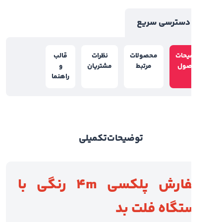
سترسی سریع
یحات
محصولات
نظرات
قالب
صول
مرتبط
مشتریان
و
راهنما
توضیحات
تکمیلی
سفارش پلکسی 4m رنگی با
تگاه فلت بد