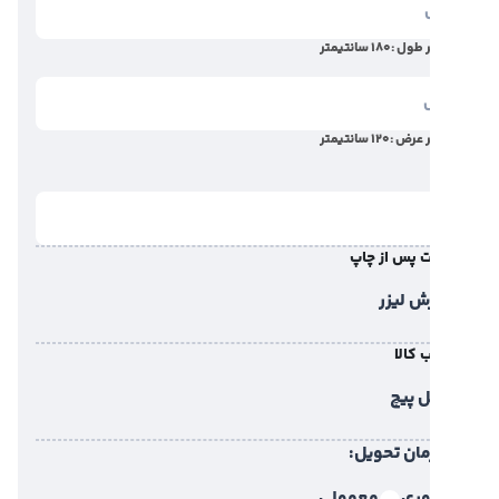
 طول :
180
سانتیمتر
 عرض :
120
سانتیمتر
 پس از چاپ
ش لیزر
 کالا
 پیچ
مان تحویل:
ری
معمولی