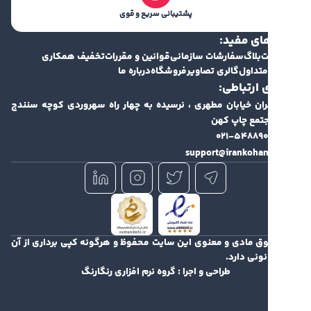
پشتیبانی سریع و قوی
ای مفید:
ت
بلاگ
سفارشات سازمانی
قوانین و مقررات
تخفیف همکاری
متداول
گالری تصاویر
فروشگاه
درباره ما
 ارتباطی:
ران خیابان مطهری ، نرسیده به چهار راه سهروردی کوچه سنندج
۰۲۱-۵۴۸۸۹۰
support@irankohan
وق مادی و معنوی این سایت محفوظ و هرگونه کپی برداری از آن
نونی دارد.
طراحی و اجرا :
گروه نرم افزاری رنگارنگ