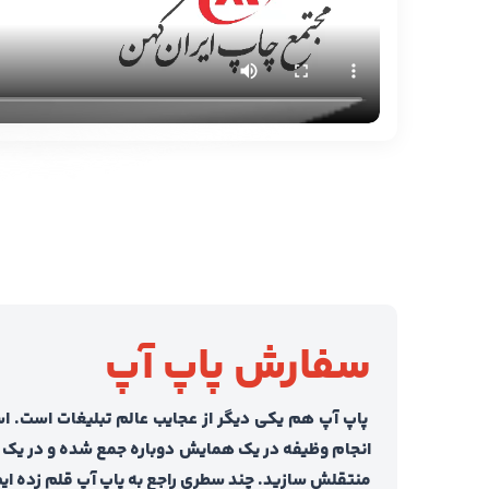
سفارش پاپ آپ
پاپ آپ هم یکی دیگر از عجایب عالم تبلیغات است. اس
انجام وظیفه در یک همایش دوباره جمع شده و در یک ک
منتقلش سازید. چند سطری راجع به پاپ آپ قلم زده ایم،