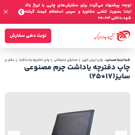
توجه: پیشنهاد می‌گردد برای سفارش‌های چاپی با تیراژ بالا،
ابتدا بصورت تلفنی مشاوره و سپس استعلام قیمت گرفته
شود.داخلی 102-101
نوبت دهی سفارش
شما اینجا هستید:
چاپ ایران کهن
هدایای تبلیغاتی
چاپ دفترچه یادداشت
دفتر چه یاد
چاپ دفترچه یاداشت چرم مصنوعی
سایز(17*25)