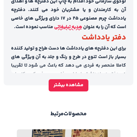
لوگوی سازمانی خود اقدام به چاپ این دفترچه ها و اهدای
آن به کارمندان و یا مشتریان خود می کنند. دفترچه
یادداشت چرم مصنوعی 25 در 17 دارای ویژگی های خاصی
است که آن را به عنوان
هدیه تبلیغاتی
مناسب نموده است.
دفتر یادداشت
برای این دفترچه های یادداشت ها دست طراح و تولید کننده
بسیار باز است تنوع در طرح و رنگ و جلد به آن ویژگی های
کاملا منحصر به فردی می دهد که باعث می شود تا تقریبا
هر دفترچه یادداشت با طراحی خاصی معرف یک مرکز چاپ
باشد. زیبایی چشمگیر و چشم نواز در طراحی و استفاده از
مشاهده بیشتر
تصاویر و یا متریال های مختلف در جلد نیز بر جذابیت آن
افزوده است. دفترچه های یادداشت چرم مصنوعی با
استفاده از زیبایی طرح و رنگ در چرم مصنوعی گزینه ای
محصولات
مرتبط
ایده آل برای هدیه تبلیغاتی توسط افراد مختلف است. این
محصول با توجه به نیازهای سفارش دهنده قابلیت تغییر
داشته و در تعداد برگه ها، نوع
صحافی
و یا رنگ جلد می