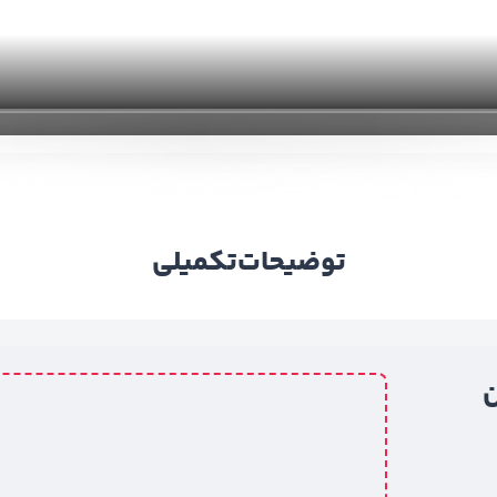
توضیحات
تکمیلی
ن