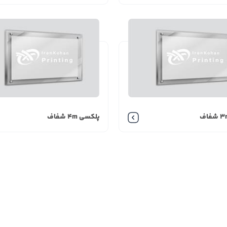
پلکسی 4m شفاف