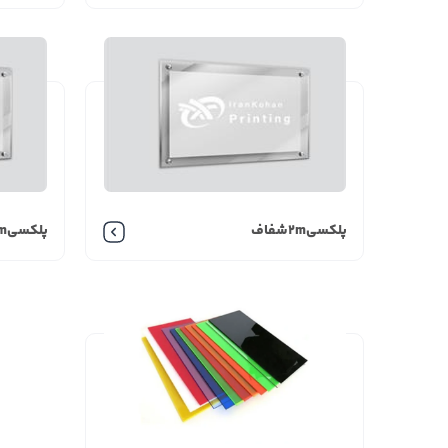
پلکسی2mشفاف
پلکسی3m شفاف