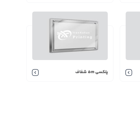
پلکسی 5m شفاف