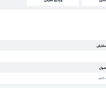
لاین
ویدیو معرفی
سفارش
صول