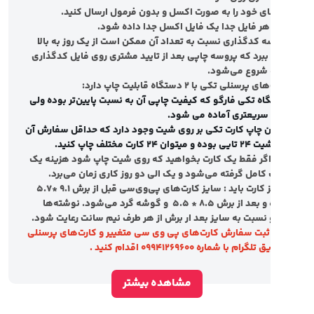
رتباط باشید.
ی خود را به صورت اکسل و بدون فرمول ارسال کنید
.
هر فایل جدا یک فایل اکسل جدا داده شود
.
 کد‌گذاری نسبت به تعداد آن ممکن است از یک روز به بالا
ببرد که پروسه چاپی بعد از تایید مشتری روی فایل کد‌گذاری
شروع می‌شود
.
پرسنلی تکی با 2 دستگاه قابلیت چاپ دارد
:
ه تکی فارگو که کیفیت چاپی آن به نسبت پایین‌تر بوده ولی
 سریعتری آماده می شود
.
ن چاپ کارت تکی بر روی شیت وجود دارد که حداقل سفارش آن
ان 24 کارت مختلف چاپ کنید.
اگر فقط یک کارت بخواهید که روی شیت چاپ شود هزینه یک
امل گرفته می‌شود و یک الی دو روز کاری زمان می‌برد.
کارت باید :
سایز کارت‌های پی‌وی‌سی قبل از برش 9.1 *5.7
بعد از برش 8.5 * 5.5
و گوشه گرد می‌شود. نوشته‌ها
نسبت به سایز بعد ار برش از هر طرف نیم سانت رعایت شود
.
 ثبت سفارش کارت‌های پی وی سی متغییر و کارت‌های پرسنلی
گرام با شماره 09941269600 اقدام کنید .
مشاهده بیشتر