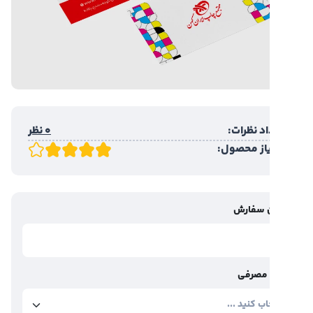
د نظرات:
0 نظر
یاز محصول:
 سفارش
مصرفی