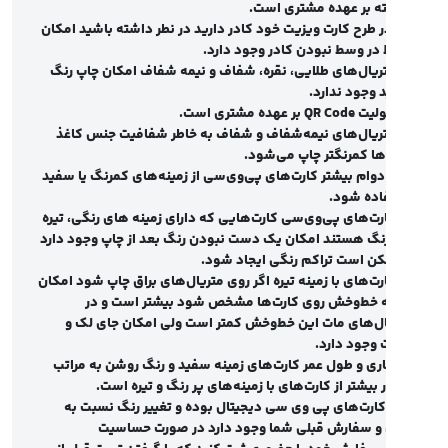
ه بر عهده مشتری است
.
ست مخاطب قرار می‌گیرد با آن تعامل بیشتری
ر طرح کارت ویزیت خود کادر دارید در نطر داشته باشید امکان
در وسط نبودن کادر وجود دارد
.
برقرار می‌کند. اگر لبه‌های کارت ۷۶۰ پی‌ وی‌ سی به
ریال‌های طلایی، نقره، شفاف و نیمه شفاف امکان چاپ رنگ
 تیز برش داشته شود حس ناامنی و خطر را به
 وجود ندارد
.
لیت
QR Code
بر عهده مشتری است
.
ه دارد به عباراتی من تیزم، به من اعتماد نکن
تریال‌های نیمه‌شفاف و شفاف به خاطر شفافیت جنس کاغذ
ه مخاطب القا می‌کند. توجه به کوچک‌ترین نکات
ها کمرنگتر چاپ می‌شود
.
برای دوام بیشتر کارت‌های پی‌‎وی‌سی از زمینه‌های کمرنگ یا سفید
که کارت ویزیت شما را ماندگار می‌سازد.
اده شود
.
رت‌های پی‌وی‌سی کارت‌هایی که دارای زمینه های رنگی، تیره
 کارت ویزیت PVC 760 میکرون سفید
رنگ هستند امکان یک دست نبودن رنگ بعد از چاپ وجود دارد
کن است تراکم رنگی ایجاد شود
.
از جمله مشخصات قابل ذکر کارت PVC 760 میکرون
رت‌های با زمینه تیره اگر روی متریال‌های براق چاپ شود امکان
 عبارت است از:
 خط‌‌‌و‌‌خش روی کارت‌ها مشخص شود بیشتر است و در
ل‌های مات این خط‌و‌خش کمتر است ولی امکان جای لک و
نس کارت:
پی‌وی‌سی
وجود دارد
.
ع چاپ:
چاپ دیجیتال
ری و طول عمر کارت‌های زمینه سفید و رنگ روشن به مراتب
 بیشتر از کارت‌های با زمینه‌های پر رنگ و تیره است
.
ع برش:
دور گرد
ارت‌های پی وی سی دیجیتال بوده و تغییر رنگ نسبت به
ه:
یک‌ رو، دو رو
 و سفارش قبلی شما وجود دارد در صورت حساسیت