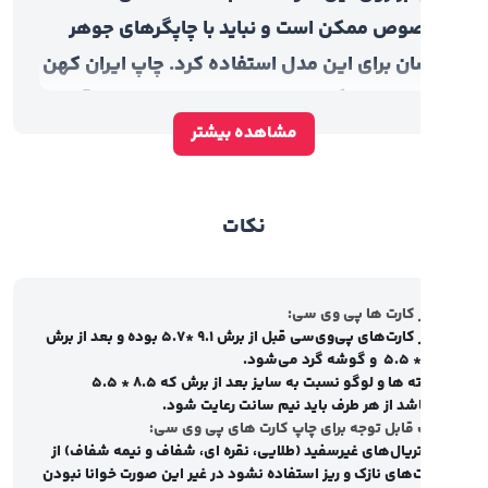
وص ممکن است و نباید با چاپگرهای جوهر
ن برای این مدل استفاده کرد. چاپ ایران کهن
ساس ویژگی‌های هر کارت تجهیزات به‌روز آن را
مشاهده بیشتر
ختیار دارد به همین دلیل خروجی هر محصول
جز باکیفیت‌ترین‌ها است. ضخامت کارت ۷۶۰ مانند
‌های بانکی است و بدون شک برای چنین کارتی
نکات
های خاصی مد نظر کارفرما است که اجرای آن
 ما مقدور است.
 کارت ها پی وی سی
:
چرا کارت PVC 760 میکرون سفید باید دور گرد
سایز کارت‌های پی‌وی‌سی قبل از برش 9.1 *5.7 بوده و بعد از برش
و گوشه گرد می‌شود
.
 داشته باشد
نوشته ها و لوگو نسبت به سایز بعد از برش که 8.5 * 5.5
در بین کارت‌های PVC بیشترین قطر به کارت پی
شد از هر طرف باید نیم سانت رعایت شود.
 قابل توجه برای چاپ کارت های پی وی سی
:
وی سی 760 میکرون تعلق دارد. این کارت به
ریال‌های غیر‌سفید (طلایی، نقره ای، شفاف و نیمه شفاف) از
های نازک و ریز استفاده نشود در غیر این صورت خوانا نبودن
ت دور گرد برش داده می‌شود زیرا هنگامی که