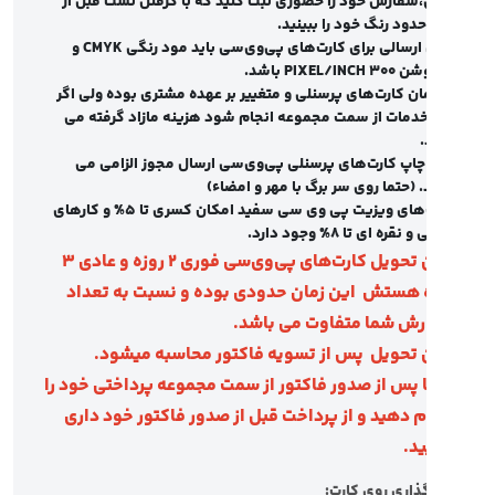
سفارش خود را حضوری ثبت کنید که با گرفتن تست قبل از
اژ:
۵۰، ۱۰۰، ۲۰۰، ۵۰۰، ۷۵۰، ۱۰۰۰ و تیراژ
دود رنگ خود را ببینید
.
ارسالی برای کارت‌های پی‌وی‌سی باید مود رنگی
CMYK
و
واه
ن 300
PIXEL/INCH
باشد
.
ویل:
فوری و معمولی
ن کارت‌های پرسنلی و متغییر بر عهده مشتری بوده ولی اگر
خدمات از سمت مجموعه انجام شود هزینه مازاد گرفته می
مت:
به دلیل ضخامت بیشتر کارت ۷۶۰ قیمت
.
تری دارد برای اطلاع دقیق‌تر قیمت باید به وب‌
چاپ کارت‌های پرسنلی پی‌وی‌سی ارسال مجوز الزامی می
 (حتما روی سر برگ با مهر و امضاء)
 مراجعه کنید.
کارت‌های ویزیت پی وی سی سفید امکان کسری تا 5% و کارهای
نقره ای تا 8% وجود دارد
.
اپ کارت PVC 760 میکرون سفید
زمان تحویل کارت‌های پی‌وی‌سی فوری 2 روزه و عادی 3
 انتقال اطلاعات به صورت مستقیم کارت ویزیت
ه هستش
این زمان حدودی بوده و نسبت به تعداد
۷۶۰ pvc یکی از بهترین ابزارها است. در نتیجه با
ش شما متفاوت می باشد
.
اپ کارت PVC 760 میکرون سفید در
 تحویل
پس از تسویه فاکتور محاسبه میشود
.
 پس از صدور فاکتور از سمت مجموعه پرداختی خود را
مع چاپ کهن
به راحتی می‌توانید در ذهن
م دهید و از پرداخت قبل از صدور فاکتور خود داری
بان خود ماندگار شوید. برای دریافت اطلاعات
ید
.
ر در مورد این کارت می‌توانید با کارشناسان ما
ذاری روی کارت
: