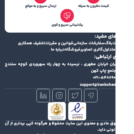
قیمت مقرون به صرفه
ارسال سریع و به موقع
پشتیبانی سریع و قوی
ای مفید:
ت
بلاگ
سفارشات سازمانی
قوانین و مقررات
تخفیف همکاری
متداول
گالری تصاویر
فروشگاه
درباره ما
 ارتباطی:
ران خیابان مطهری ، نرسیده به چهار راه سهروردی کوچه سنندج
۰۲۱-۵۴۸۸۹۰
support@irankohan
وق مادی و معنوی این سایت محفوظ و هرگونه کپی برداری از آن
نونی دارد.