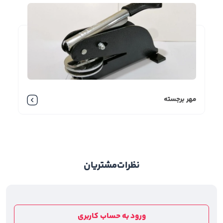
بنویسیم با ما همراه باشید:
• موبی ام اف ۳۰ (۳*۳) به راحتی قابل حمل است وزن و
ابعاد نامتعارفی ندارد به دلیل تکنولوژی بالای که دارد در
ابعاد کوچک قابل طراحی است.
• شما کافی است در پوش مهر را بردارید و سپس خیلی
سریع، آسان روی کاغذ را مهر کنید.
• طول عمر مهرهای اتوماتیک بسیار بالا است.
مهر برجسته
• از دیگر ویژگی این مهر بسیار جذاب باید به جنس پلاستیک
سازنده آن اشاره کرد که نشکن و بسیار با کیفیت است.
• موبی ام اف ۳۰ (۳*۳) رنگ‌بندی گسترده‌ای دارد این
فاکتور بر اساس خواسته کارفرما تغییرات بر روی آن اعمال
می‌شود.
نظرات
مشتریان
• یکی از ویژگی‌های بی‌نظیر موبی ام اف ۳۰ (۳*۳) این
است که قابلیت تغییر رنگ دارد.
• شکل ظاهری موبی ام اف ۳۰ (۳*۳) معمولا به دو صورت
ورود به حساب کاربری
مربع و مستطیل طراحی می‌شود.