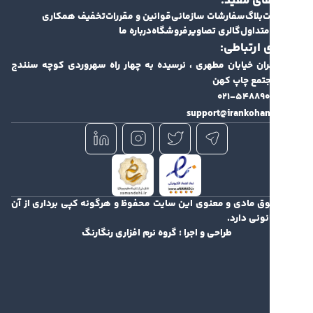
ای مفید:
ت
بلاگ
سفارشات سازمانی
قوانین و مقررات
تخفیف همکاری
متداول
گالری تصاویر
فروشگاه
درباره ما
 ارتباطی:
ران خیابان مطهری ، نرسیده به چهار راه سهروردی کوچه سنندج
۰۲۱-۵۴۸۸۹۰
support@irankohan
وق مادی و معنوی این سایت محفوظ و هرگونه کپی برداری از آن
نونی دارد.
طراحی و اجرا :
گروه نرم افزاری رنگارنگ