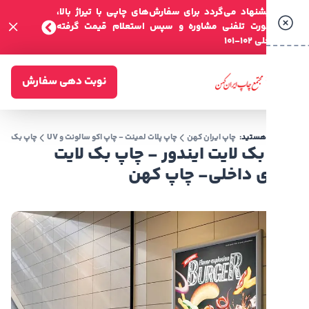
شنهاد می‌گردد برای سفارش‌های چاپی با تیراژ بالا،
صورت تلفنی مشاوره و سپس استعلام قیمت گرفته
-101
نوبت دهی سفارش
 هستید:
چاپ ایران کهن
چاپ پلات لمینت - چاپ اکو سالونت و UV
چاپ بک لایت
بک لایت ا
ک لایت ایندور - چاپ بک لایت
 داخلی- چاپ کهن