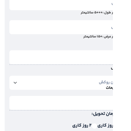
 طول :
5000
سانتیمتر
 عرض :
150
سانتیمتر
حات
مان تحویل:
2 روز کاری