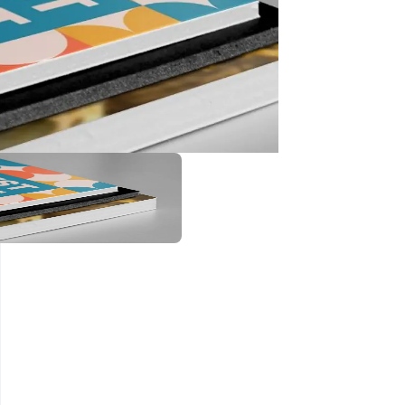
تصویر یا طرح
مورد نظر را بر
روی سطح
فوم برد
میزند. در این
روش از
پرینترهای
مخصوص
استفاده
می‌شود که از
فناوری اشعه
ماوراء بنفش
(UV) برای
خشک کردن
جوهر روی
سطح فوم برد