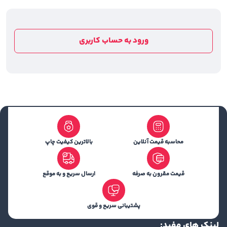
دردبخور هستند، بلکه در حمل و نقل و باربری کمیتشان نمی
لنگد. کافی است پاپ جمع آوری شود و درون آن قرار بگیرد،
ورود به حساب کاربری
این محصول چرخدار مانند یک چمدان مسافرتی در اختیار نفر
قرار می گیرد و از این سو به سویی دیگر هدایت می شود.
محاسبه قیمت آنلاین
بالاترین کیفیت چاپ
قیمت مقرون به صرفه
ارسال سریع و به موقع
پشتیبانی سریع و قوی
لینک های مفید: