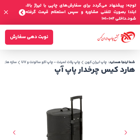
توجه: پیشنهاد می‌گردد برای سفارش‌های چاپی با تیراژ بالا،
ابتدا بصورت تلفنی مشاوره و سپس استعلام قیمت گرفته
شود.داخلی 102-101
نوبت دهی سفارش
شما اینجا هستید:
چاپ ایران کهن
چاپ پلات لمینت - چاپ اکو سالونت و UV
سازه های ن
هارد کیس چرخدار پاپ آپ