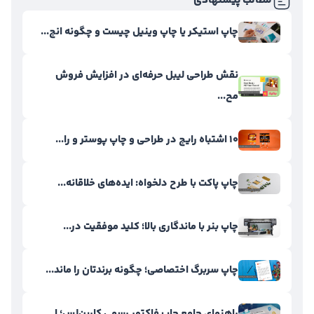
مطالب پیشنهادی
چاپ استیکر یا چاپ وینیل چیست و چگونه انج...
نقش طراحی لیبل حرفه‌ای در افزایش فروش
مح...
۱۰ اشتباه رایج در طراحی و چاپ پوستر و را...
چاپ پاکت با طرح دلخواه: ایده‌های خلاقانه...
چاپ بنر با ماندگاری بالا؛ کلید موفقیت در...
چاپ سربرگ اختصاصی؛ چگونه برندتان را ماند...
راهنمای جامع چاپ فاکتور رسمی کاربن‌لس؛ ا...