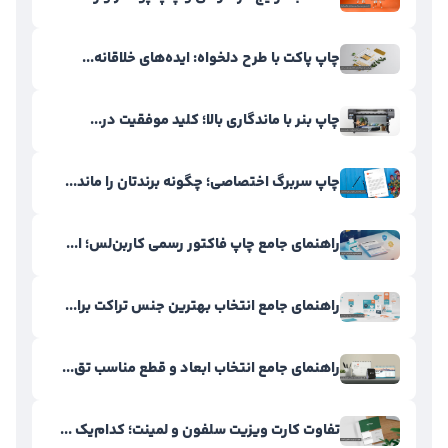
چاپ پاکت با طرح دلخواه: ایده‌های خلاقانه...
چاپ بنر با ماندگاری بالا؛ کلید موفقیت در...
چاپ سربرگ اختصاصی؛ چگونه برندتان را ماند...
راهنمای جامع چاپ فاکتور رسمی کاربن‌لس؛ ا...
راهنمای جامع انتخاب بهترین جنس تراکت برا...
راهنمای جامع انتخاب ابعاد و قطع مناسب تق...
تفاوت کارت ویزیت سلفون و لمینت؛ کدام‌یک ...