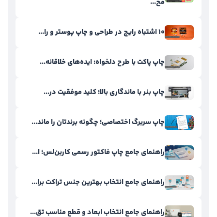
مح...
۱۰ اشتباه رایج در طراحی و چاپ پوستر و را...
چاپ پاکت با طرح دلخواه: ایده‌های خلاقانه...
چاپ بنر با ماندگاری بالا؛ کلید موفقیت در...
چاپ سربرگ اختصاصی؛ چگونه برندتان را ماند...
راهنمای جامع چاپ فاکتور رسمی کاربن‌لس؛ ا...
راهنمای جامع انتخاب بهترین جنس تراکت برا...
راهنمای جامع انتخاب ابعاد و قطع مناسب تق...