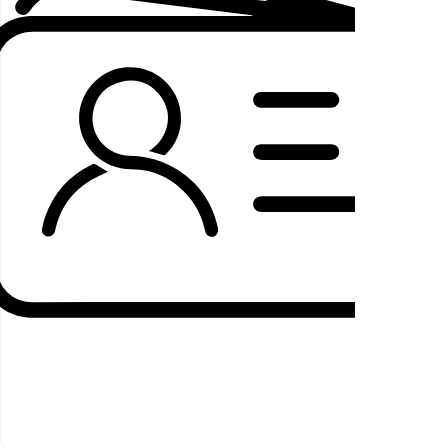
چاپ آن
در تعداد
بالا و
محدود
در چاپ
ایران
کهن؛
جهت ثبت
سفارش
میتوانید
از طریق
سایت و یا
تماس با
پشتیبانی
اقدام
نمایید.