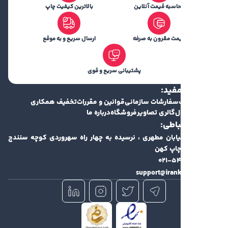
اسبه قیمت آنلاین
بالاترین کیفیت چاپ
مت مقرون به صرفه
ارسال سریع و به موقع
پشتیبانی سریع و قوی
فید:
سفارشات سازمانی
قوانین و مقررات
تخفیف همکاری
ل
گالری تصاویر
فروشگاه
درباره ما
باطی:
یابان مطهری ، نرسیده به چهار راه سهروردی کوچه سنندج
۰۲۱-۵
support@irank