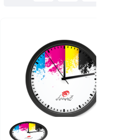
رو
میزی