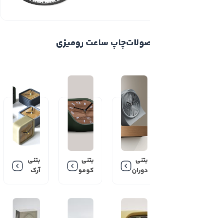
ولات
چاپ ساعت رومیزی
بتنی
بتنی
بتنی
دوران
کومو
آرک