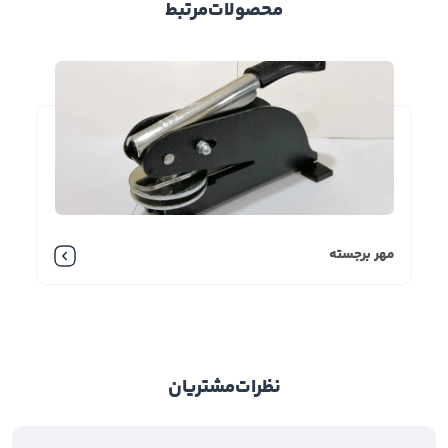
پد فشار نیاورد.
محصولات
مرتبط
مشخصات مهر اتوماتیک ژلاتینی
شاینی S835 با ابعاد 2*3
در این بخش به بررسی بیشتر مشخصات ظاهری مهر
اتوماتیک ژلاتینی شاینی S835 با ابعاد 2*3 خواهیم
پرداخت:
• ابعاد: 2*3 سانتی‌متر
• کشور سازنده: تایوان
مهر برجسته
• جنس بدنه: پلاستیک فشرده
• رنگ استامپ: آبی، قرمز، سبز، مشکی
• نوع مهر: اتوماتیک ژلاتینی
• برند: شاینی
• تیراژ: دلخواه
نظرات
مشتریان
• رنگ بدنه: آبی، سفید
• شکل مهر: مستطیل