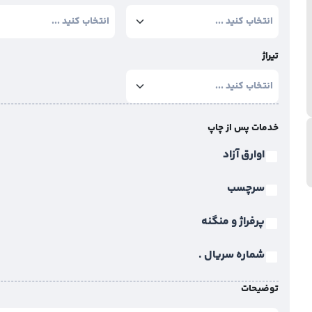
تیراژ
خدمات پس از چاپ
اوارق آزاد
سرچسب
پرفراژ و منگنه
شماره سریال .
توضیحات