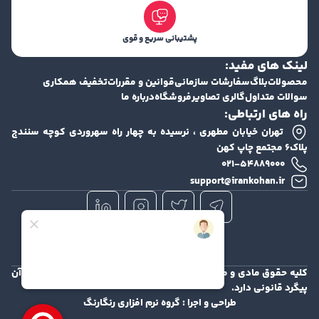
پشتیبانی سریع و قوی
لینک های مفید:
محصولات
بلاگ
سفارشات سازمانی
قوانین و مقررات
تخفیف همکاری
سوالات متداول
گالری تصاویر
فروشگاه
درباره ما
راه های ارتباطی:
تهران خیابان مطهری ، نرسیده به چهار راه سهروردی کوچه سنندج
پلاک۶ مجتمع چاپ کهن
۰۲۱-۵۴۸۸۹۰۰۰
support@irankohan.ir
کلیه حقوق مادی و معنوی این سایت محفوظ و هرگونه کپی برداری از آن
پیگرد قانونی دارد.
طراحی و اجرا :
گروه نرم افزاری رنگارنگ