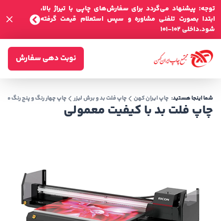
توجه: پیشنهاد می‌گردد برای سفارش‌های چاپی با تیراژ بالا،
ابتدا بصورت تلفنی مشاوره و سپس استعلام قیمت گرفته
شود.داخلی 102-101
نوبت دهی سفارش
شما اینجا هستید:
چاپ ایران کهن
چاپ فلت بد و برش لیزر
چاپ چهار رنگ و پنج رنگ معم
چاپ فلت بد با کیفیت معمولی