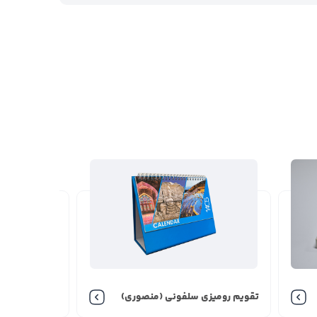
تقویم رو
تقویم رومیزی سلفونی (منصوری)
کد 500