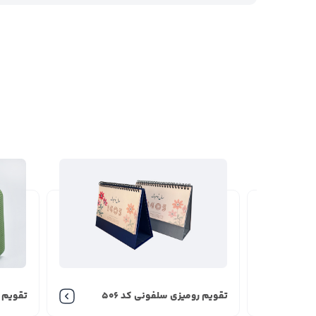
تقویم رومیزی سلفونی کد 506
تق