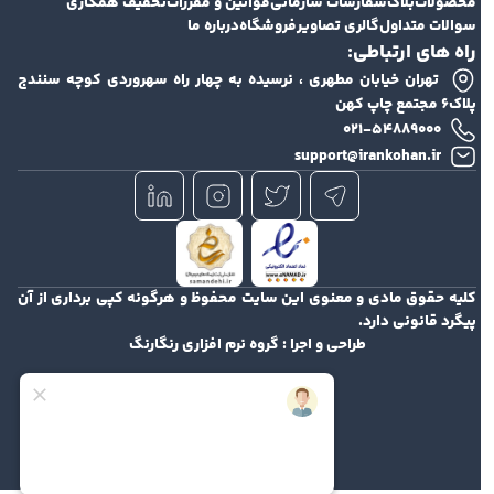
محصولات
بلاگ
سفارشات سازمانی
قوانین و مقررات
تخفیف همکاری
سوالات متداول
گالری تصاویر
فروشگاه
درباره ما
راه های ارتباطی:
تهران خیابان مطهری ، نرسیده به چهار راه سهروردی کوچه سنندج
پلاک۶ مجتمع چاپ کهن
۰۲۱-۵۴۸۸۹۰۰۰
support@irankohan.ir
کلیه حقوق مادی و معنوی این سایت محفوظ و هرگونه کپی برداری از آن
پیگرد قانونی دارد.
طراحی و اجرا :
گروه نرم افزاری رنگارنگ