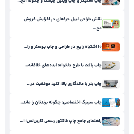
چاپ استیکر یا چاپ وینیل چیست و چگونه انج...
نقش طراحی لیبل حرفه‌ای در افزایش فروش
مح...
۱۰ اشتباه رایج در طراحی و چاپ پوستر و را...
چاپ پاکت با طرح دلخواه: ایده‌های خلاقانه...
چاپ بنر با ماندگاری بالا؛ کلید موفقیت در...
چاپ سربرگ اختصاصی؛ چگونه برندتان را ماند...
راهنمای جامع چاپ فاکتور رسمی کاربن‌لس؛ ا...