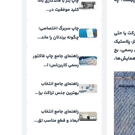
 چیست؟ چه
چاپ بنر با ماندگاری بالا؛
کلید موفقیت در...
چاپ سربرگ اختصاصی؛
کت یا حتی
چگونه برندتان را ماند...
لز، پلاستیک
ل رسمی، بج
راهنمای جامع چاپ فاکتور
همایش‌ها،
رسمی کاربن‌لس؛ ا...
راهنمای جامع انتخاب
بهترین جنس تراکت برا...
راهنمای جامع انتخاب
ابعاد و قطع مناسب تق...