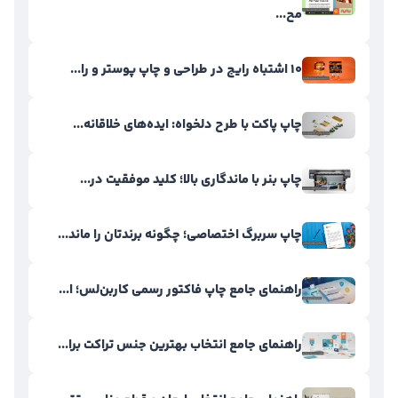
مح...
۱۰ اشتباه رایج در طراحی و چاپ پوستر و را...
چاپ پاکت با طرح دلخواه: ایده‌های خلاقانه...
چاپ بنر با ماندگاری بالا؛ کلید موفقیت در...
چاپ سربرگ اختصاصی؛ چگونه برندتان را ماند...
راهنمای جامع چاپ فاکتور رسمی کاربن‌لس؛ ا...
راهنمای جامع انتخاب بهترین جنس تراکت برا...