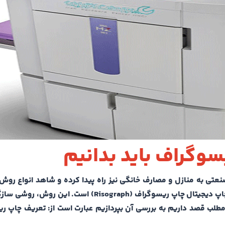
سوگراف باید بدانیم
عتی به منازل و مصارف خانگی نیز راه پیدا کرده و شاهد انواع روش
هستیم. یکی از انواع روش‌های چاپ در کنار چاپ افست و چاپ دیجیتال چاپ ریسوگراف (Risograph) ا
 مطلب قصد داریم به بررسی آن بپردازیم عبارت است از: تعریف چاپ ر