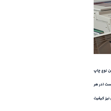
ین نوع چاپ
نست (در هر
 نیز کیفیت