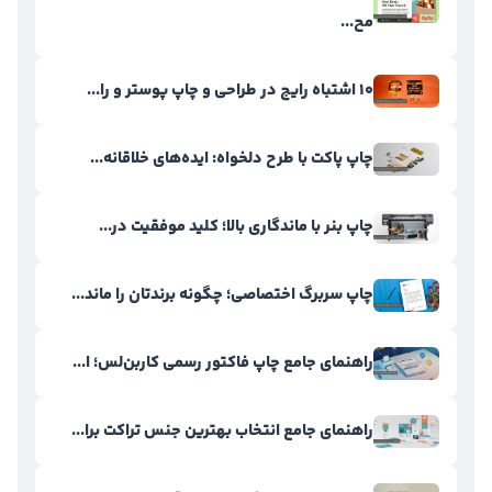
مح...
۱۰ اشتباه رایج در طراحی و چاپ پوستر و را...
چاپ پاکت با طرح دلخواه: ایده‌های خلاقانه...
چاپ بنر با ماندگاری بالا؛ کلید موفقیت در...
چاپ سربرگ اختصاصی؛ چگونه برندتان را ماند...
راهنمای جامع چاپ فاکتور رسمی کاربن‌لس؛ ا...
راهنمای جامع انتخاب بهترین جنس تراکت برا...