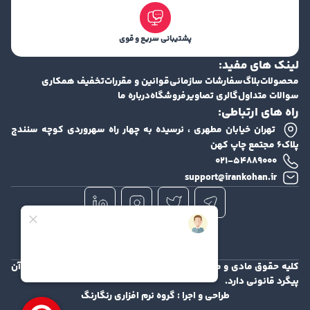
پشتیبانی سریع و قوی
لینک های مفید:
محصولات
بلاگ
سفارشات سازمانی
قوانین و مقررات
تخفیف همکاری
سوالات متداول
گالری تصاویر
فروشگاه
درباره ما
راه های ارتباطی:
تهران خیابان مطهری ، نرسیده به چهار راه سهروردی کوچه سنندج
پلاک۶ مجتمع چاپ کهن
۰۲۱-۵۴۸۸۹۰۰۰
support@irankohan.ir
کلیه حقوق مادی و معنوی این سایت محفوظ و هرگونه کپی برداری از آن
پیگرد قانونی دارد.
طراحی و اجرا :
گروه نرم افزاری رنگارنگ