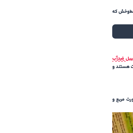
خط‌و‌خش که
یبل ضد‌آب
یت هستند و
رت مربع و