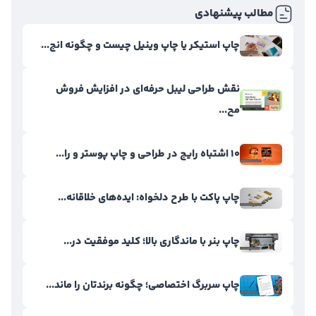
مطالب پیشنهادی
چاپ استیکر یا چاپ وینیل چیست و چگونه انج...
نقش طراحی لیبل حرفه‌ای در افزایش فروش
مح...
۱۰ اشتباه رایج در طراحی و چاپ پوستر و را...
چاپ پاکت با طرح دلخواه: ایده‌های خلاقانه...
چاپ بنر با ماندگاری بالا؛ کلید موفقیت در...
چاپ سربرگ اختصاصی؛ چگونه برندتان را ماند...