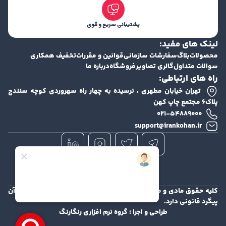
پشتیبانی سریع و قوی
لینک های مفید:
محصولات
بلاگ
سفارشات سازمانی
قوانین و مقررات
تخفیف همکاری
سوالات متداول
گالری تصاویر
فروشگاه
درباره ما
راه های ارتباطی:
تهران خیابان مطهری ، نرسیده به چهار راه سهروردی کوچه سنندج
پلاک۶ مجتمع چاپ کهن
۰۲۱-۵۴۸۸۹۰۰۰
support@irankohan.ir
کلیه حقوق مادی و معنوی این سایت محفوظ و هرگونه کپی برداری از آن
پیگرد قانونی دارد.
طراحی و اجرا :
گروه نرم افزاری رنگارنگ