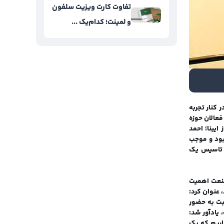
تفاوت کارت ویزیت سلفون
و لمینت؛ کدام‌یک ...
کنار تجربه
فعالان حوزه
یبنا؛ احمد
بود و موجب
ل تاسیس یک
صنعت اهمیت
 عنوان کرد:
بت به حضور
 یادآور شد:
اریم که یک