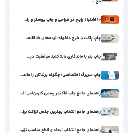
مح...
۱۰ اشتباه رایج در طراحی و چاپ پوستر و را...
چاپ پاکت با طرح دلخواه: ایده‌های خلاقانه...
چاپ بنر با ماندگاری بالا؛ کلید موفقیت در...
چاپ سربرگ اختصاصی؛ چگونه برندتان را ماند...
راهنمای جامع چاپ فاکتور رسمی کاربن‌لس؛ ا...
راهنمای جامع انتخاب بهترین جنس تراکت برا...
راهنمای جامع انتخاب ابعاد و قطع مناسب تق...